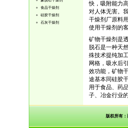
蒙脱石干燥剂
快，吸附能力
食品干燥剂
对人体无害。我
硅胶干燥剂
干燥剂厂原料用
石灰干燥剂
使用干燥剂的
矿物干燥剂是
脱石是一种天
殊技术提纯加
网格，吸水后
效功能，矿物
途基本同硅胶
用于食品、药
子、冶金行业
版权所有：